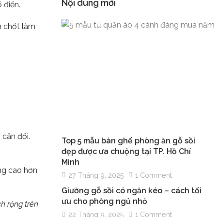
Nội dung mới
 điển.
n chốt làm
 cân đối.
Top 5 mẫu bàn ghế phòng ăn gỗ sồi
đẹp được ưa chuộng tại TP. Hồ Chí
Minh
ờng cao hơn
27 Tháng 9, 2025
1 Comment
Giường gỗ sồi có ngăn kéo – cách tối
ưu cho phòng ngủ nhỏ
h rộng trên
22 Tháng 9, 2025
1 Comment