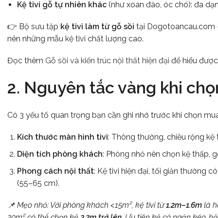
Kệ tivi gỗ tự nhiên khác
(như xoan đào, óc chó): đa dạ
👉 Bộ sưu tập
kệ tivi làm từ gỗ sồi
tại Dogotoancau.com – 
nên những mẫu kệ tivi chất lượng cao.
Đọc thêm
Gỗ sồi và kiến trúc nội thất hiện đại
để hiểu được 
2. Nguyên tắc vàng khi chọn
Có 3 yếu tố quan trọng bạn cần ghi nhớ trước khi chọn mua kệ
Kích thước màn hình tivi
: Thông thường, chiều rộng kệ 
Diện tích phòng khách
: Phòng nhỏ nên chọn kệ thấp, g
Phong cách nội thất
: Kệ tivi hiện đại, tối giản thườn
(55–65 cm).
📌 Mẹo nhỏ: Với phòng khách <15m², kệ tivi từ
1.2m–1.6m
là h
30m² có thể chọn kệ
2.2m trở lên
. Ưu tiên kệ có ngăn kéo, hộ