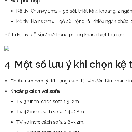
Mẫu phù hợp
:
Kệ tivi Chunky 2m2
– gỗ sồi, thiết kế 4 khoang, 2 ngăn
Kệ tivi Harris 2m4
– gỗ sồi, rộng rãi, nhiều ngăn chứa,
Bố trí kệ tivi gỗ sồi 2m2 trong phòng khách biệt thự rộng:
4. Một số lưu ý khi chọn kệ 
Chiều cao hợp lý
: Khoảng cách từ sàn đến tâm màn hìn
Khoảng cách với sofa
:
TV 32 inch: cách sofa 1.5–2m.
TV 42 inch: cách sofa 2.4–2.8m.
TV 50 inch: cách sofa 2.8–3.2m.