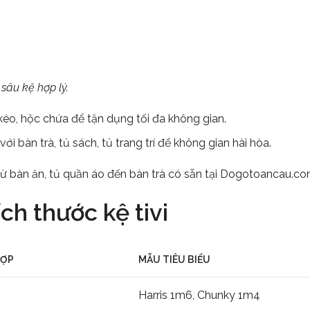
sâu kệ hợp lý.
éo, hộc chứa để tận dụng tối đa không gian.
với bàn trà, tủ sách, tủ trang trí để không gian hài hòa.
ừ bàn ăn, tủ quần áo đến bàn trà có sẵn tại Dogotoancau.c
ch thước kệ tivi
HỢP
MẪU TIÊU BIỂU
Harris 1m6, Chunky 1m4