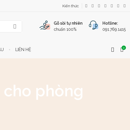
Kiến thức
Gỗ sồi tự nhiên
Hotline:
chuẩn 100%
091.769.1415
0
ẦU
LIÊN HỆ
ên cho phòng