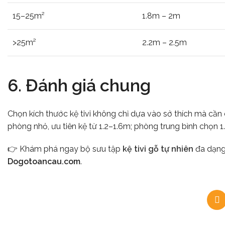
15–25m²
1.8m – 2m
>25m²
2.2m – 2.5m
6. Đánh giá chung
Chọn kích thước kệ tivi không chỉ dựa vào sở thích mà cầ
phòng nhỏ, ưu tiên kệ từ 1.2–1.6m; phòng trung bình chọn 
👉 Khám phá ngay bộ sưu tập
kệ tivi gỗ tự nhiên
đa dạng 
Dogotoancau.com
.