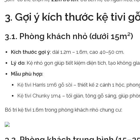
3. Gợi ý kích thước kệ tivi 
3.1. Phòng khách nhỏ (dưới 15m²)
Kích thước gợi ý
: dài 1.2m – 1.6m, cao 40–50 cm.
Lý do
: Kệ nhỏ gọn giúp tiết kiệm diện tích, tạo không gi
Mẫu phù hợp
:
Kệ tivi Harris 1m6 gỗ sồi
– thiết kế 2 cánh 1 hộc, pho
Kệ tivi Chunky 1m4
– tối giản, tông gỗ sáng, giúp ph
Bố trí kệ tivi 1.6m trong phòng khách nhỏ chung cư:
3.2. Phòng khách trung bình (15–2