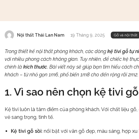
Nội thất Thái Lan Nam
19 Tháng 9, 2025
Gỗ và nội thất
Trong thiết kế nội thất phòng khách, các dòng
kệ tivi gỗ tự 
với nhiều phong cách không gian. Tuy nhiên, để chiếc kệ thự
chính là
kích thước
. Bài viết này sẽ giúp bạn tìm hiểu cách c
khách – từ nhỏ gọn 1m6, phổ biến 1m8 cho đến rộng rãi 2m2.
1. Vì sao nên chọn kệ tivi g
Kệ tivi luôn là tâm điểm của phòng khách. Với chất liệu gỗ,
vẻ sang trọng, tinh tế.
Kệ tivi gỗ sồi
: nổi bật với vân gỗ đẹp, màu sáng, hợp xu