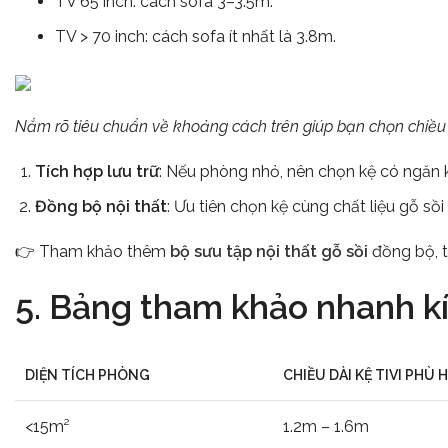
TV 65 inch: cách sofa 3–3.5m.
TV > 70 inch: cách sofa ít nhất là 3.8m.
Nắm rõ tiêu chuẩn về khoảng cách trên giúp bạn chọn chiều 
Tích hợp lưu trữ
: Nếu phòng nhỏ, nên chọn kệ có ngăn k
Đồng bộ nội thất
: Ưu tiên chọn kệ cùng chất liệu gỗ sồi 
👉 Tham khảo thêm
bộ sưu tập nội thất gỗ sồi
đồng bộ, t
5. Bảng tham khảo nhanh kí
DIỆN TÍCH PHÒNG
CHIỀU DÀI KỆ TIVI PHÙ 
<15m²
1.2m – 1.6m