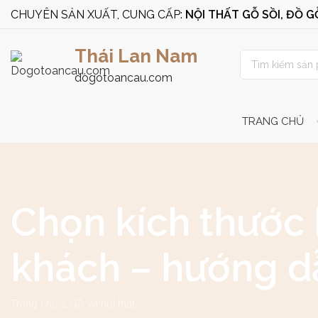
CHUYÊN SẢN XUẤT, CUNG CẤP:
NỘI THẤT GỖ SỒI, ĐỒ 
Thái Lan Nam
dogotoancau.com
TRANG CHỦ
Chọn kích thước 
khách – hướng d
Trang chủ
Gỗ và nội thất