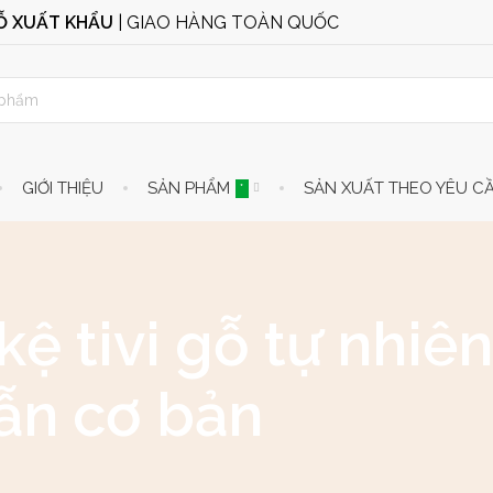
GỖ XUẤT KHẨU
| GIAO HÀNG TOÀN QUỐC
GIỚI THIỆU
SẢN PHẨM
SẢN XUẤT THEO YÊU C
*
kệ tivi gỗ tự nhi
ẫn cơ bản