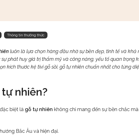
Thông tin thường thức
nhiên
luôn là lựa chọn hàng đầu nhờ sự bền đẹp, tinh tế và khả
c sự phát huy giá trị thẩm mỹ và công năng, yếu tố quan trọng
họn kích thước kệ tivi gỗ sồi, gỗ tự nhiên chuẩn nhất cho từng di
ỗ tự nhiên?
 đặc biệt là
gỗ tự nhiên
không chỉ mang đến sự bền chắc mà 
 hướng Bắc Âu và hiện đại.