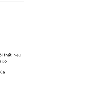
ội thất
. Nếu
 đối.
của