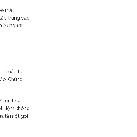
bề mặt
 tập trung vào
hiều người
các mẫu tủ
hảo. Chúng
ối ưu hóa
ết kiệm không
ùa là một gợi