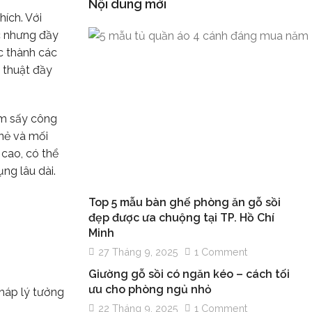
Nội dung mới
ích. Với
c nhưng đầy
ác thành các
 thuật đầy
ẩm sấy công
nẻ và mối
 cao, có thể
ng lâu dài.
Top 5 mẫu bàn ghế phòng ăn gỗ sồi
đẹp được ưa chuộng tại TP. Hồ Chí
Minh
27 Tháng 9, 2025
1 Comment
Giường gỗ sồi có ngăn kéo – cách tối
ưu cho phòng ngủ nhỏ
pháp lý tưởng
22 Tháng 9, 2025
1 Comment