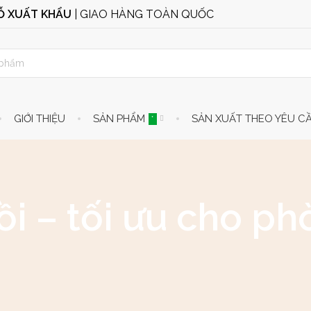
GỖ XUẤT KHẨU
| GIAO HÀNG TOÀN QUỐC
GIỚI THIỆU
SẢN PHẨM
SẢN XUẤT THEO YÊU C
*
i – tối ưu cho p