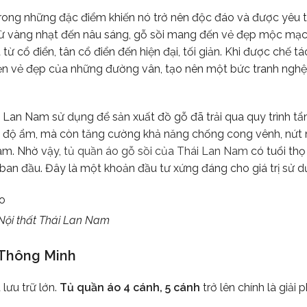
rong những đặc điểm khiến nó trở nên độc đáo và được yêu th
từ vàng nhạt đến nâu sáng, gỗ sồi mang đến vẻ đẹp mộc mạ
ừ cổ điển, tân cổ điển đến hiện đại, tối giản. Khi được chế t
 vẹn vẻ đẹp của những đường vân, tạo nên một bức tranh nghệ
 Lan Nam sử dụng để sản xuất đồ gỗ đã trải qua quy trình t
n độ ẩm, mà còn tăng cường khả năng chống cong vênh, nứt 
Nam. Nhờ vậy,
tủ quần áo gỗ sồi của Thái Lan Nam
có tuổi thọ
an đầu. Đây là một khoản đầu tư xứng đáng cho giá trị sử dụ
 Nội thất Thái Lan Nam
ữ Thông Minh
lưu trữ lớn.
Tủ quần áo 4 cánh, 5 cánh
trở lên chính là giải 