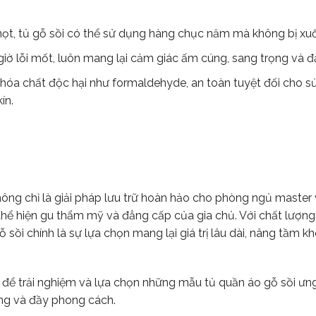
ọt, tủ gỗ sồi có thể sử dụng hàng chục năm mà không bị xu
iờ lỗi mốt, luôn mang lại cảm giác ấm cúng, sang trọng và đ
hóa chất độc hại như formaldehyde, an toàn tuyệt đối cho s
ín.
không chỉ là giải pháp lưu trữ hoàn hảo cho phòng ngủ master
ể hiện gu thẩm mỹ và đẳng cấp của gia chủ. Với chất lượng 
sồi chính là sự lựa chọn mang lại giá trị lâu dài, nâng tầm k
ể trải nghiệm và lựa chọn những mẫu tủ quần áo gỗ sồi ưng 
ng và đầy phong cách.