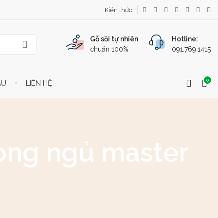
Kiến thức
Gỗ sồi tự nhiên
Hotline:
chuẩn 100%
091.769.1415
0
ẦU
LIÊN HỆ
hòng ngủ master