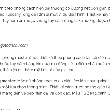
nh theo phong cách hiện đại thường có đường nét đơn giản, 
kéo Tuscany
rộng đến 2m là một ví dụ điển hình. Thiết kế này
ng. Tay nắm âm hoặc không tay nắm đang là xu hướng được n
Dogotoancau.com
n phòng master được thiết kế theo phong cách tân cổ điển, 
xảo, hoặc tay nắm bằng kim loại mạ đồng sẽ là điểm nhấn hoàn 
 thể hiện gu thẩm mỹ tinh tế của gia chủ.
g master:
Mặc dù phòng master có diện tích lớn, nhưng việc t
à một lựa chọn thông minh. Thiết kế cánh trượt ngang giúp ti
thời mang đến vẻ đẹp hiện đại và độc đáo. Mẫu Tủ Zen 1 cánh l