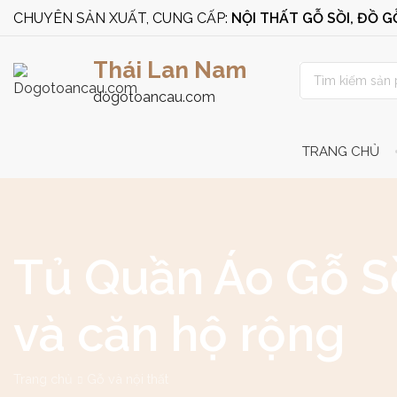
CHUYÊN SẢN XUẤT, CUNG CẤP:
NỘI THẤT GỖ SỒI, ĐỒ 
Thái Lan Nam
dogotoancau.com
TRANG CHỦ
Tủ Quần Áo Gỗ Sồ
và căn hộ rộng
Trang chủ
Gỗ và nội thất