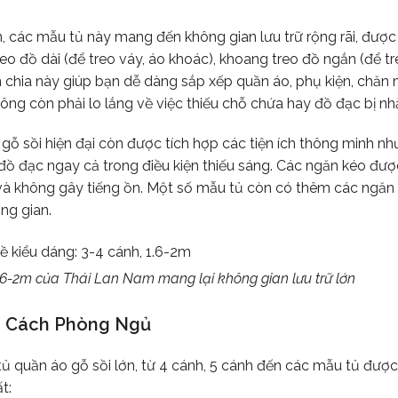
, các mẫu tủ này mang đến không gian lưu trữ rộng rãi, được
o đồ dài (để treo váy, áo khoác), khoang treo đồ ngắn (để tr
ân chia này giúp bạn dễ dàng sắp xếp quần áo, phụ kiện, chăn
ng còn phải lo lắng về việc thiếu chỗ chứa hay đồ đạc bị n
ỗ sồi hiện đại còn được tích hợp các tiện ích thông minh nh
ồ đạc ngay cả trong điều kiện thiếu sáng. Các ngăn kéo được
 và không gây tiếng ồn. Một số mẫu tủ còn có thêm các ngăn
ng gian.
.6-2m của Thái Lan Nam mang lại không gian lưu trữ lớn
ng Cách Phòng Ngủ
 quần áo gỗ sồi lớn, từ 4 cánh, 5 cánh đến các mẫu tủ được 
t: