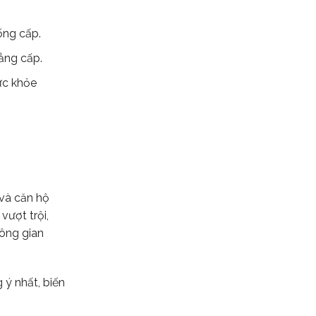
ống cấp.
ẳng cấp.
ức khỏe
 và căn hộ
vượt trội,
hông gian
ý nhất, biến