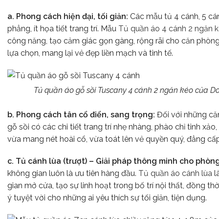
a. Phong cách hiện đại, tối giản:
Các mẫu tủ 4 cánh, 5 cá
phẳng, ít họa tiết trang trí. Mẫu
Tủ quần áo 4 cánh 2 ngăn 
công năng, tạo cảm giác gọn gàng, rộng rãi cho căn phò
lựa chọn, mang lại vẻ đẹp liền mạch và tinh tế.
Tủ quần áo gỗ sồi Tuscany 4 cánh 2 ngăn kéo của 
b. Phong cách tân cổ điển, sang trọng:
Đối với những că
gỗ sồi có các chi tiết trang trí nhẹ nhàng, phào chỉ tinh 
vừa mang nét hoài cổ, vừa toát lên vẻ quyền quý, đẳng cấp,
c. Tủ cánh lùa (trượt) – Giải pháp thông minh cho phòn
không gian luôn là ưu tiên hàng đầu.
Tủ quần áo cánh lùa
l
gian mở cửa, tạo sự linh hoạt trong bố trí nội thất, đồng 
ý tuyệt vời cho những ai yêu thích sự tối giản, tiện dụng.