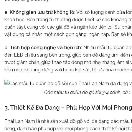
a. Không gian lưu trữ khổng lồ:
Với số lượng cánh cửa lớn
khoa học. Bên trong tủ thường được thiết kế các khoang tre
quần tây), cùng với các giá đỡ và ngăn kéo tiện lợi. Sự ph
vật dụng cá nhân một cách gọn gàng, ngăn nắp. Bạn sẽ khô
b. Tích hợp công nghệ và tiện ích:
Nhiều mẫu tủ quần áo g
đèn LED chiếu sáng bên trong, giúp bạn dễ dàng tìm kiếm đ
trượt giảm chấn, giúp thao tác đóng mở nhẹ nhàng, êm ái
kiện nhỏ, khoang đựng vali hoặc két sắt, tối ưu hóa mọi khô
Các mẫu tủ quần áo gỗ sồi 3-4 cánh, cỡ 1
3. Thiết Kế Đa Dạng – Phù Hợp Với Mọi Pho
Thái Lan Nam là nhà sản xuất đồ gỗ với đa dạng các mẫu tủ
riêng, đảm bảo phù hợp với mọi phong cách thiết kế nội thấ