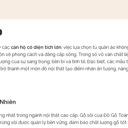
y các
căn hộ có diện tích lớn
, việc lựa chọn tủ quần áo khôn
gôn về phong cách và đẳng cấp sống. Trong số vô vàn chất liệ
ượng của sự sang trọng, bền bỉ và tinh tế. Đặc biệt, các mẫu t
n trở thành một món đồ nội thất tạo điểm nhấn ấn tượng, nâ
 Nhiên
ng nhất trong ngành nội thất cao cấp. Gỗ sồi của Đồ Gỗ To
 rừng sồi được quản lý bền vững, đảm bảo chất lượng gỗ tốt 