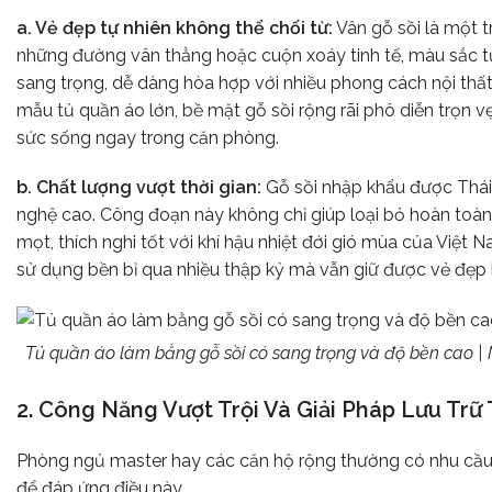
a. Vẻ đẹp tự nhiên không thể chối từ:
Vân gỗ sồi là một t
những đường vân thẳng hoặc cuộn xoáy tinh tế, màu sắc 
sang trọng, dễ dàng hòa hợp với nhiều phong cách nội thất t
mẫu tủ quần áo lớn, bề mặt gỗ sồi rộng rãi phô diễn trọn
sức sống ngay trong căn phòng.
b. Chất lượng vượt thời gian:
Gỗ sồi nhập khẩu được Thái
nghệ cao. Công đoạn này không chỉ giúp loại bỏ hoàn toà
mọt, thích nghi tốt với khí hậu nhiệt đới gió mùa của Việt 
sử dụng bền bỉ qua nhiều thập kỷ mà vẫn giữ được vẻ đẹp b
Tủ quần áo làm bằng gỗ sồi có sang trọng và độ bền cao |
2. Công Năng Vượt Trội Và Giải Pháp Lưu Tr
Phòng ngủ master hay các căn hộ rộng thường có nhu cầu 
để đáp ứng điều này.