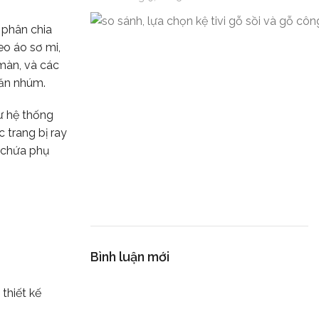
 phân chia
eo áo sơ mi,
 màn, và các
hăn nhúm.
ư hệ thống
 trang bị ray
 chứa phụ
Bình luận mới
thiết kế