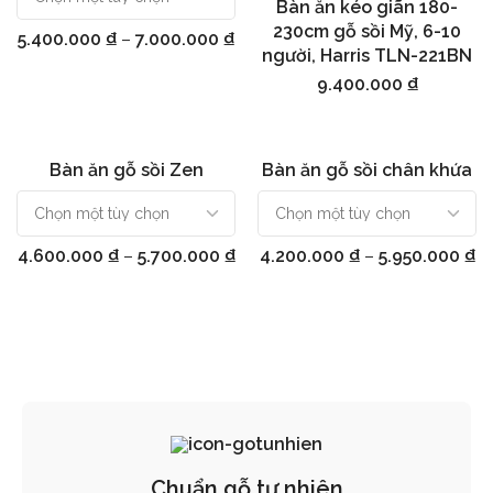
Bàn ăn kéo giãn 180-
Thêm vào giỏ hàng
230cm gỗ sồi Mỹ, 6-10
5.400.000
₫
–
7.000.000
₫
người, Harris TLN-221BN
9.400.000
₫
Bàn ăn gỗ sồi Zen
Bàn ăn gỗ sồi chân khứa
Chọn
Chọn
4.600.000
₫
–
5.700.000
₫
4.200.000
₫
–
5.950.000
₫
Chuẩn gỗ tự nhiên