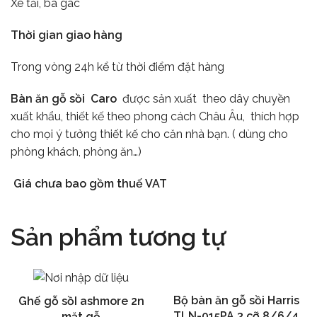
Xe tải, ba gác
Thời gian giao hàng
Trong vòng 24h kể từ thời điểm đặt hàng
Bàn ăn gỗ sồi Caro
được sản xuất theo dây chuyền
xuất khẩu, thiết kế theo phong cách Châu Âu, thích hợp
cho mọi ý tưởng thiết kế cho căn nhà bạn. ( dùng cho
phòng khách, phòng ăn…)
Giá chưa bao gồm thuế VAT
Sản phẩm tương tự
Bộ bàn ăn gỗ sồi Harris
Ghế gỗ sồI ashmore 2n
Chọn
Thêm vào giỏ hàng
TLN-015PA 3 cỡ 8/6/4
mặt gỗ