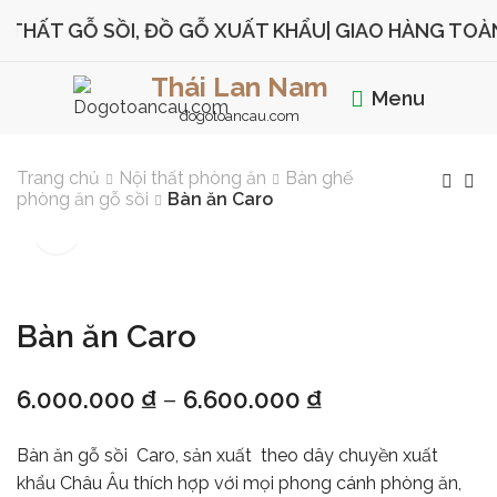
THẤT GỖ SỒI, ĐỒ GỖ XUẤT KHẨU
| GIAO HÀNG TOÀN
Thái Lan Nam
Menu
dogotoancau.com
Trang chủ
Nội thất phòng ăn
Bàn ghế
phòng ăn gỗ sồi
Bàn ăn Caro
Bàn ăn Caro
6.000.000
₫
–
6.600.000
₫
Bàn ăn gỗ sồi Caro, sản xuất theo dây chuyền xuất
khẩu Châu Âu thích hợp với mọi phong cánh phòng ăn,