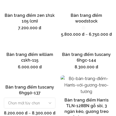
Bàn trang đIểm zen 1h1k
Bàn trang đIểm
Thêm vào giỏ hàng
Chọn
105 (cm)
woodstock
7.200.000
₫
5.800.000
₫
–
6.750.000
₫
Bàn trang đIểm william
Bàn trang đIểm tuscany
Thêm vào giỏ hàng
Thêm vào giỏ hàng
c1kh-115
6hgc-144
6.000.000
₫
8.300.000
₫
Bàn trang đIểm tuscany
Chọn
6hg90-137
Bàn trang điểm Harris
Thêm vào giỏ hàng
TLN-128BN gỗ sồi, 3
ngăn kéo, gương treo
8.200.000
₫
–
8.300.000
₫