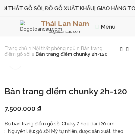
 THẤT GỖ SỒI, ĐỒ GỖ XUẤT KHẨU
| GIAO HÀNG TOÀ
Thái Lan Nam
Menu
dogotoancau.com
Trang chủ
Nội thất phòng ngủ
Bàn trang
điểm gỗ sồi
Bàn trang đIểm chunky 2h-120
Bàn trang đIểm chunky 2h-120
7.500.000
₫
Bộ bàn trang điểm gỗ sồi Chuky 2 hộc dài 120 cm
: Nguyên liệu: gỗ sồi Mỹ tự nhiên, được sản xuất theo