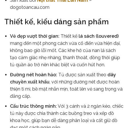
Sản xuất bởi
Nội thất Thái Lan Nam
–
dogotoancau.com
Thiết kế, kiểu dáng sản phẩm
Vẻ đẹp vượt thời gian:
Thiết kế
lá sách (louvered)
mang đến một phong cách vừa cổ điển vừa hiện đại,
không bao giờ lỗi mốt. Các khe hở của nan lá sách
tạo cảm giác nhẹ nhàng, thanh thoát, đồng thời giúp
tủ quần áo trở nên khác biệt và cuốn hút hơn.
Đường nét hoàn hảo:
Tủ được sản xuất theo
dây
chuyền xuất khẩu
, với những đường nét được hoàn
thiện tỉ mỉ, bề mặt nhẵn mịn, toát lên vẻ sang trọng và
đẳng cấp.
Cấu trúc thông minh:
Với 3 cánh và 2 ngăn kéo, chiếc
tủ này được chia thành các buồng treo và xếp đồ
khoa học, giúp bạn dễ dàng phân loại và cất giữ đồ
đạc một cách ngăn nắp.