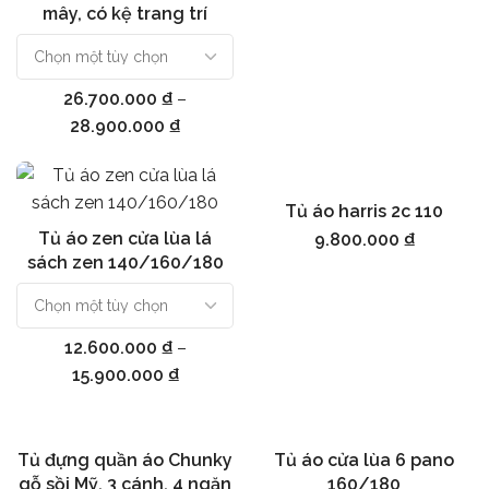
mây, có kệ trang trí
26.700.000
₫
–
28.900.000
₫
Tủ áo harris 2c 110
Thêm vào giỏ hàng
Tủ áo zen cửa lùa lá
9.800.000
₫
Chọn
sách zen 140/160/180
12.600.000
₫
–
15.900.000
₫
Tủ đựng quần áo Chunky
Tủ áo cửa lùa 6 pano
Thêm vào giỏ hàng
Chọn
gỗ sồi Mỹ, 3 cánh, 4 ngăn
160/180