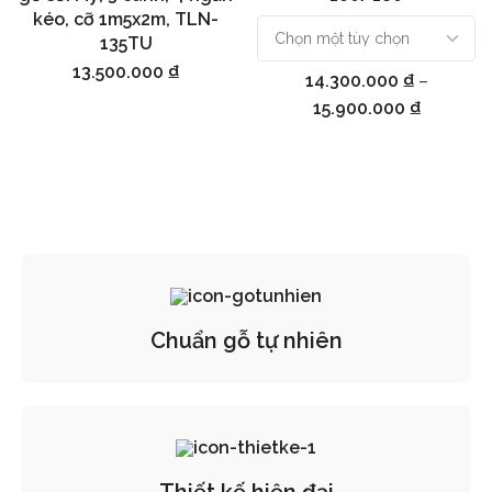
kéo, cỡ 1m5x2m, TLN-
135TU
13.500.000
₫
14.300.000
₫
–
15.900.000
₫
Chuẩn gỗ tự nhiên