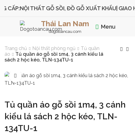
CẤP:
NỘI THẤT GỖ SỒI, ĐỒ GỖ XUẤT KHẨU
| GIAO HÀ
Thái Lan Nam
Menu
dogotoancau.com
Trang chủ
Nội thất phòng ngủ
Tủ quần
áo
Tủ quần áo gỗ sồi 1m4, 3 cánh kiểu lá
sách 2 hộc kéo, TLN-134TU-1
Tủ quần áo gỗ sồi 1m4, 3 cánh
kiểu lá sách 2 hộc kéo, TLN-
134TU-1