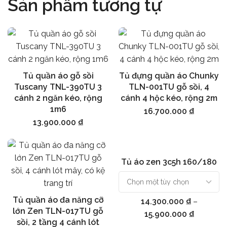
Sản phẩm tương tự
Tủ quần áo gỗ sồi
Tủ đựng quần áo Chunky
Thêm vào giỏ hàng
Thêm vào giỏ hàng
Tuscany TNL-390TU 3
TLN-001TU gỗ sồi, 4
cánh 2 ngăn kéo, rộng
cánh 4 hộc kéo, rộng 2m
1m6
16.700.000
₫
13.900.000
₫
Tủ áo zen 3c5h 160/180
Chọn
Tủ quần áo đa năng cỡ
14.300.000
₫
–
Chọn
lớn Zen TLN-017TU gỗ
15.900.000
₫
sồi, 2 tầng 4 cánh lót