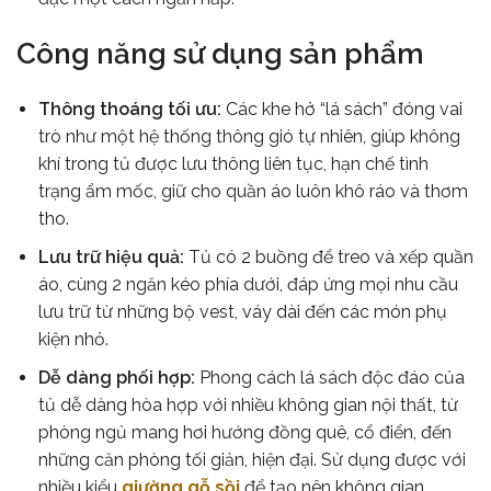
Công năng sử dụng sản phẩm
Thông thoáng tối ưu:
Các khe hở “lá sách” đóng vai
trò như một hệ thống thông gió tự nhiên, giúp không
khí trong tủ được lưu thông liên tục, hạn chế tình
trạng ẩm mốc, giữ cho quần áo luôn khô ráo và thơm
tho.
Lưu trữ hiệu quả:
Tủ có 2 buồng để treo và xếp quần
áo, cùng 2 ngăn kéo phía dưới, đáp ứng mọi nhu cầu
lưu trữ từ những bộ vest, váy dài đến các món phụ
kiện nhỏ.
Dễ dàng phối hợp:
Phong cách lá sách độc đáo của
tủ dễ dàng hòa hợp với nhiều không gian nội thất, từ
phòng ngủ mang hơi hướng đồng quê, cổ điển, đến
những căn phòng tối giản, hiện đại. Sử dụng được với
nhiều kiểu
giường gỗ sồi
để tạo nên không gian