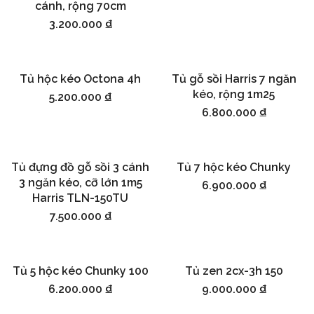
cánh, rộng 70cm
3.200.000
₫
Tủ hộc kéo Octona 4h
Tủ gỗ sồi Harris 7 ngăn
Thêm vào giỏ hàng
Thêm vào giỏ hàng
kéo, rộng 1m25
5.200.000
₫
6.800.000
₫
Tủ đựng đồ gỗ sồi 3 cánh
Tủ 7 hộc kéo Chunky
Thêm vào giỏ hàng
Thêm vào giỏ hàng
3 ngăn kéo, cỡ lớn 1m5
6.900.000
₫
Harris TLN-150TU
7.500.000
₫
Tủ 5 hộc kéo Chunky 100
Tủ zen 2cx-3h 150
Thêm vào giỏ hàng
Thêm vào giỏ hàng
6.200.000
₫
9.000.000
₫