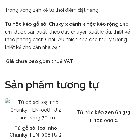
Trong vòng 24h kể từ thời điểm đặt hàng
Tủ hộc kéo gỗ sồi Chuky 3 cánh 3 hộc kéo rộng 140
cm
được sản xuất theo dây chuyền xuất khẩu, thiết kế
theo phong cách Châu Âu, thích hợp cho mọi ý tưởng
thiết kế cho căn nhà bạn.
Giá chưa bao gồm thuế VAT
Sản phẩm tương tự
Tủ hộc kéo zen 6h 3+3
Thêm vào giỏ hàng
6.100.000
₫
Tủ gỗ sồi loại nhỏ
Thêm vào giỏ hàng
Chunky TLN-008TU 2