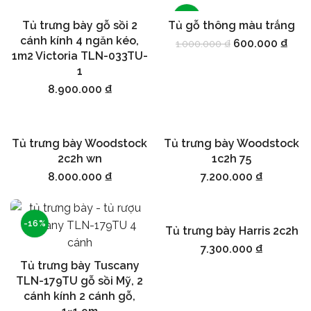
-40%
Tủ trưng bày gỗ sồi 2
Tủ gỗ thông màu trắng
Thêm vào giỏ hàng
Thêm vào giỏ hàng
cánh kính 4 ngăn kéo,
600.000
₫
1.000.000
₫
1m2 Victoria TLN-033TU-
1
8.900.000
₫
Tủ trưng bày Woodstock
Tủ trưng bày Woodstock
Thêm vào giỏ hàng
Thêm vào giỏ hàng
2c2h wn
1c2h 75
8.000.000
₫
7.200.000
₫
-16%
Tủ trưng bày Harris 2c2h
Thêm vào giỏ hàng
7.300.000
₫
Tủ trưng bày Tuscany
Thêm vào giỏ hàng
TLN-179TU gỗ sồi Mỹ, 2
cánh kính 2 cánh gỗ,