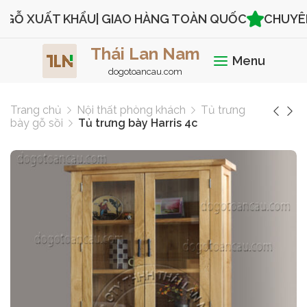
GỖ XUẤT KHẨU
| GIAO HÀNG TOÀN QUỐC
CHUYÊN S
Thái Lan Nam
Menu
dogotoancau.com
Trang chủ
Nội thất phòng khách
Tủ trưng
bày gỗ sồi
Tủ trưng bày Harris 4c