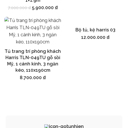
1×1.9m
5.900.000
₫
7.000.000
₫
Bộ tủ, kệ harris 03
Thêm vào giỏ hàng
12.000.000
₫
Tủ trang trí phòng khách
Thêm vào giỏ hàng
Harris TLN-049TU gỗ sồi
Mỹ, 1 cánh kính, 3 ngăn
kéo, 110x190cm
8.700.000
₫