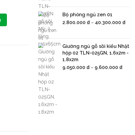
Bộ phòng ngủ zen 01
g
2.800.000
₫
–
40.300.000
₫
Giường ngủ gỗ sồi kiểu Nhật
hộp 02 TLN-025GN, 1.6x2m -
1.8x2m
9.050.000
₫
–
9.600.000
₫