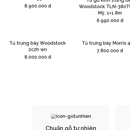
Tủ gỗ kính trưng b
Thêm vào giỏ hàng
8.900.000
₫
Woodstock TLN-380TU
Mỹ, 1×1.8m
6.990.000
₫
Tủ trưng bày Woodstock
Tủ trưng bày Morris 
Thêm vào giỏ hàng
Thêm vào giỏ hàng
2c2h wn
7.800.000
₫
8.000.000
₫
Chuẩn gỗ tự nhiên