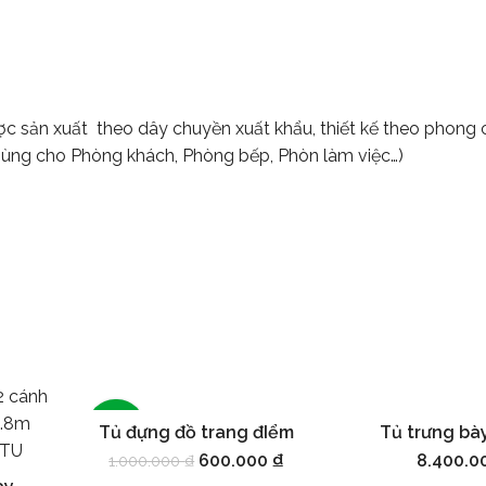
c sản xuất theo dây chuyền xuất khẩu, thiết kế theo phong
 Dùng cho Phòng khách, Phòng bếp, Phòn làm việc…)
-40%
Tủ đựng đồ trang đIểm
Tủ trưng bà
Thêm vào giỏ hàng
Thêm vào g
600.000
₫
8.400.
1.000.000
₫