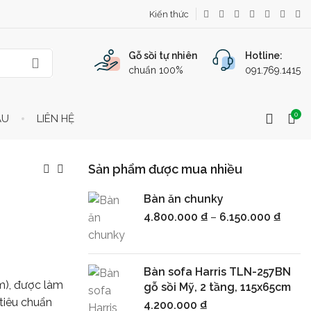
Kiến thức
Gỗ sồi tự nhiên
Hotline:
chuẩn 100%
091.769.1415
0
ẦU
LIÊN HỆ
Sản phẩm được mua nhiều
Bàn ăn chunky
4.800.000
₫
–
6.150.000
₫
Bàn sofa Harris TLN-257BN
m), được làm
gỗ sồi Mỹ, 2 tầng, 115x65cm
 tiêu chuẩn
4.200.000
₫