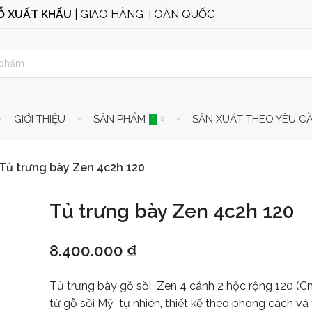
GỖ XUẤT KHẨU
| GIAO HÀNG TOÀN QUỐC
GIỚI THIỆU
SẢN PHẨM
SẢN XUẤT THEO YÊU C
*
Tủ trưng bày Zen 4c2h 120
Tủ trưng bày Zen 4c2h 120
8.400.000
₫
Tủ trưng bày gỗ sồi Zen 4 cánh 2 hộc rộng 120 (C
từ gỗ sồi Mỹ tự nhiên, thiết kế theo phong cách và