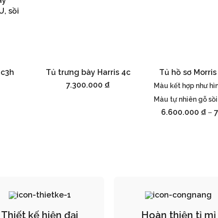
ày
, sồi
4c3h
Tủ trưng bày Harris 4c
Tủ hồ sơ Morris
Thêm vào giỏ hàng
Chọn
7.300.000
₫
Màu kết hợp như hì
Màu tự nhiên gỗ sồi
6.600.000
₫
–
Thiết kế hiện đại
Hoàn thiện tỉ mỉ