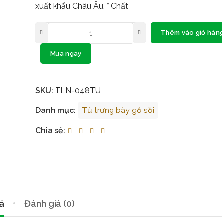
xuất khẩu Châu Âu. * Chất
Thêm vào giỏ hàn
Mua ngay
SKU:
TLN-048TU
Danh mục:
Tủ trưng bày gỗ sồi
Chia sẻ:
ả
Đánh giá (0)