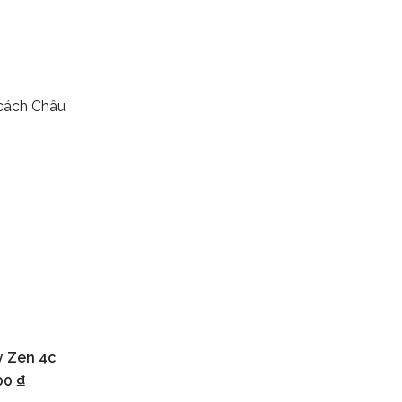
 cách Châu
y Zen 4c
iỏ hàng
000
₫