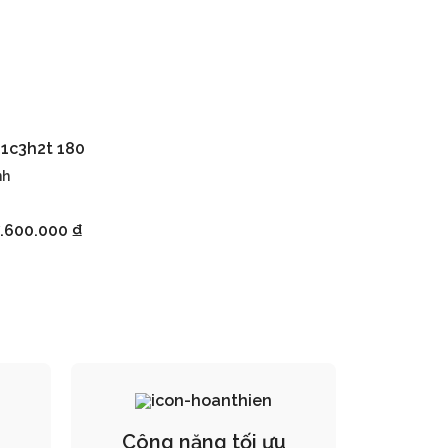
 1c3h2t 180
nh
7.600.000
₫
Công năng tối ưu