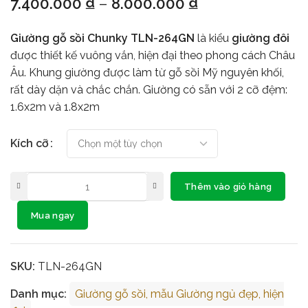
7.400.000
₫
–
8.000.000
₫
Giường gỗ sồi Chunky TLN-264GN
là kiểu
giường đôi
được thiết kế vuông vắn, hiện đại theo phong cách Châu
Âu. Khung giường được làm từ gỗ sồi Mỹ nguyên khối,
rất dày dặn và chắc chắn. Giường có sẵn với 2 cỡ đệm:
1.6x2m và 1.8x2m
Kích cỡ
Thêm vào giỏ hàng
Mua ngay
SKU:
TLN-264GN
Danh mục:
Giường gỗ sồi, mẫu Giường ngủ đẹp, hiện