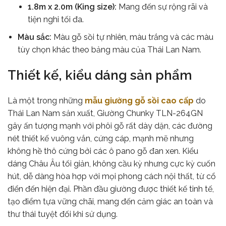
1.8m x 2.0m (King size):
Mang đến sự rộng rãi và
tiện nghi tối đa.
Màu sắc:
Màu gỗ sồi tự nhiên, màu trắng và các màu
tùy chọn khác theo bảng màu của Thái Lan Nam.
Thiết kế, kiểu dáng sản phẩm
Là một trong những
mẫu giường gỗ sồi cao cấp
do
Thái Lan Nam sản xuất, Giường Chunky TLN-264GN
gây ấn tượng mạnh với phôi gỗ rất dày dặn, các đường
nét thiết kế vuông vắn, cứng cáp, mạnh mẽ nhưng
không hề thô cứng bởi các ô pano gỗ đan xen. Kiểu
dáng Châu Âu tối giản, không cầu kỳ nhưng cực kỳ cuốn
hút, dễ dàng hòa hợp với mọi phong cách nội thất, từ cổ
điển đến hiện đại. Phần đầu giường được thiết kế tinh tế,
tạo điểm tựa vững chãi, mang đến cảm giác an toàn và
thư thái tuyệt đối khi sử dụng.