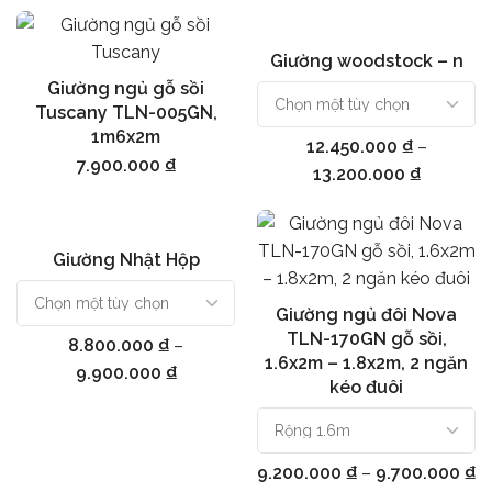
Giường woodstock – n
Chọn
Giường ngủ gỗ sồi
Thêm vào giỏ hàng
Tuscany TLN-005GN,
1m6x2m
12.450.000
₫
–
7.900.000
₫
13.200.000
₫
Giường Nhật Hộp
Chọn
Giường ngủ đôi Nova
Chọn
TLN-170GN gỗ sồi,
8.800.000
₫
–
1.6x2m – 1.8x2m, 2 ngăn
9.900.000
₫
kéo đuôi
9.200.000
₫
–
9.700.000
₫