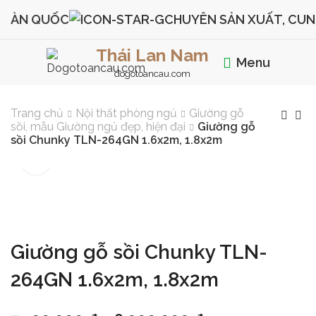
N QUỐC
CHUYÊN SẢN XUẤT, CUNG CẤ
Thái Lan Nam
Menu
dogotoancau.com
Trang chủ
Nội thất phòng ngủ
Giường gỗ
sồi, mẫu Giường ngủ đẹp, hiện đại
Giường gỗ
sồi Chunky TLN-264GN 1.6x2m, 1.8x2m
Giường gỗ sồi Chunky TLN-
264GN 1.6x2m, 1.8x2m