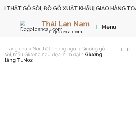
THẤT GỖ SỒI, ĐỒ GỖ XUẤT KHẨU
| GIAO HÀNG TOÀN
Thái Lan Nam
Menu
dogotoancau.com
Trang chủ
Nội thất phòng ngủ
Giường gỗ
sồi, mẫu Giường ngủ đẹp, hiện đại
Giường
tầng TLN02