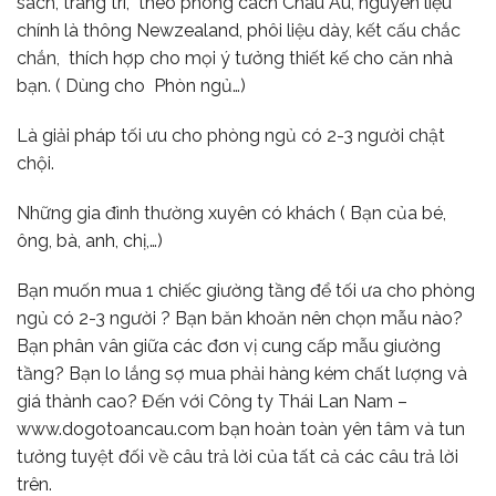
sách, trang trí, theo phong cách Châu Âu, nguyên liệu
chính là thông Newzealand, phôi liệu dày, kết cấu chắc
chắn, thích hợp cho mọi ý tưởng thiết kế cho căn nhà
bạn. ( Dùng cho Phòn ngủ…)
Là giải pháp tối ưu cho phòng ngủ có 2-3 người chật
chội.
Những gia đình thường xuyên có khách ( Bạn của bé,
ông, bà, anh, chị,…)
Bạn muốn mua 1 chiếc giường tầng để tối ưa cho phòng
ngủ có 2-3 người ? Bạn băn khoăn nên chọn mẫu nào?
Bạn phân vân giữa các đơn vị cung cấp mẫu giường
tầng? Bạn lo lắng sợ mua phải hàng kém chất lượng và
giá thành cao? Đến với Công ty Thái Lan Nam –
www.dogotoancau.com bạn hoàn toàn yên tâm và tun
tưởng tuyệt đối về câu trả lời của tất cả các câu trả lời
trên.