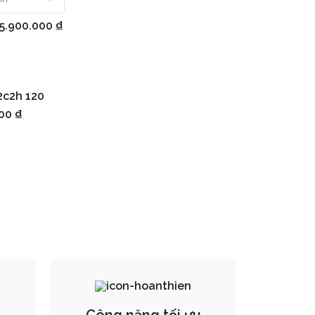
15.900.000
₫
2c2h 120
iỏ hàng
000
₫
Công năng tối ưu