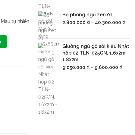
Bộ phòng ngủ zen 01
Màu tự nhiên
2.800.000
₫
–
40.300.000
₫
g
Giường ngủ gỗ sồi kiểu Nhật
hộp 02 TLN-025GN, 1.6x2m -
1.8x2m
9.050.000
₫
–
9.600.000
₫