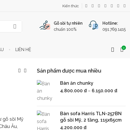
Kiến thức
Gỗ sồi tự nhiên
Hotline:
chuẩn 100%
091.769.1415
0
ẦU
LIÊN HỆ
Sản phẩm được mua nhiều
Bàn ăn chunky
4.800.000
₫
–
6.150.000
₫
Bàn sofa Harris TLN-257BN
 gỗ sồi Mỹ
gỗ sồi Mỹ, 2 tầng, 115x65cm
 Châu Âu,
4.200.000
₫