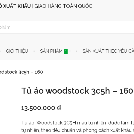
GỖ XUẤT KHẨU
| GIAO HÀNG TOÀN QUỐC
GIỚI THIỆU
SẢN PHẨM
SẢN XUẤT THEO YÊU C
*
dstock 3c5h – 160
Tủ áo woodstock 3c5h – 160
13.500.000
₫
Tủ áo Woodstock 3C5H màu tự nhiên được làm từ
tự nhiên, theo tiêu chuẩn và phong cách xuất khẩu