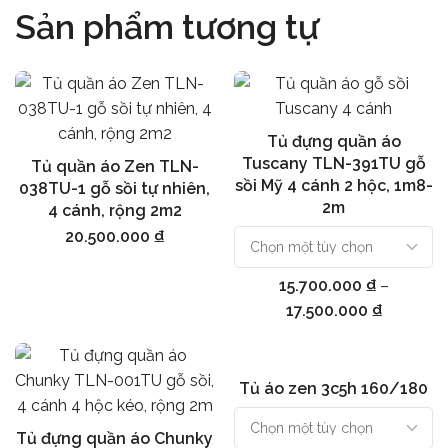
Sản phẩm tương tự
Tủ đựng quần áo
Chọn
Tuscany TLN-391TU gỗ
Tủ quần áo Zen TLN-
Thêm vào giỏ hàng
sồi Mỹ 4 cánh 2 hộc, 1m8-
038TU-1 gỗ sồi tự nhiên,
2m
4 cánh, rộng 2m2
20.500.000
₫
15.700.000
₫
–
17.500.000
₫
Tủ áo zen 3c5h 160/180
Chọn
Tủ đựng quần áo Chunky
Thêm vào giỏ hàng