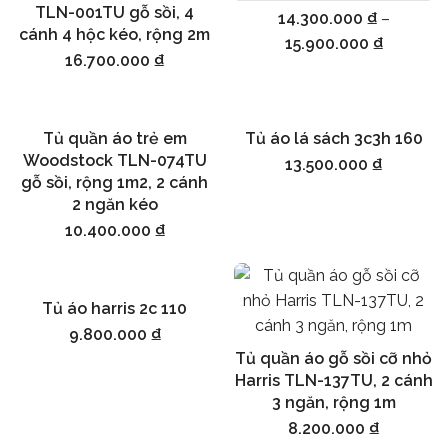
TLN-001TU gỗ sồi, 4
14.300.000
₫
–
cánh 4 hộc kéo, rộng 2m
15.900.000
₫
16.700.000
₫
Tủ quần áo trẻ em
Tủ áo lá sách 3c3h 160
Thêm vào giỏ hàng
Thêm vào giỏ hàng
Woodstock TLN-074TU
13.500.000
₫
gỗ sồi, rộng 1m2, 2 cánh
2 ngăn kéo
10.400.000
₫
Tủ áo harris 2c 110
Thêm vào giỏ hàng
9.800.000
₫
Tủ quần áo gỗ sồi cỡ nhỏ
Thêm vào giỏ hàng
Harris TLN-137TU, 2 cánh
3 ngăn, rộng 1m
8.200.000
₫