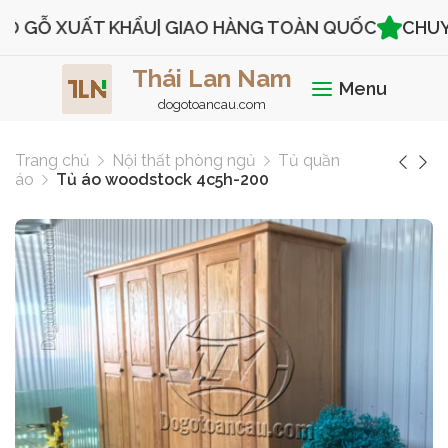
 GỖ XUẤT KHẨU
| GIAO HÀNG TOÀN QUỐC
CHUYÊN 
Thái Lan Nam
Menu
dogotoancau.com
Trang chủ
Nội thất phòng ngủ
Tủ quần
áo
Tủ áo woodstock 4c5h-200