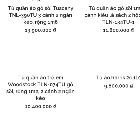
Tủ quần áo gỗ sồi Tuscany
Tủ quần áo gỗ sồi 1m
Thêm vào giỏ hàng
Thêm vào giỏ hàng
TNL-390TU 3 cánh 2 ngăn
cánh kiểu lá sách 2 hộ
kéo, rộng 1m6
TLN-134TU-1
13.900.000
₫
11.800.000
₫
Tủ quần áo trẻ em
Tủ áo harris 2c 11
Thêm vào giỏ hàng
Thêm vào giỏ hàng
Woodstock TLN-074TU gỗ
9.800.000
₫
sồi, rộng 1m2, 2 cánh 2 ngăn
kéo
10.400.000
₫