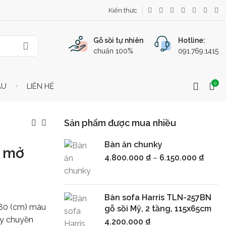
Kiến thức
Gỗ sồi tự nhiên
Hotline:
chuẩn 100%
091.769.1415
0
ẦU
LIÊN HỆ
Sản phẩm được mua nhiều
Bàn ăn chunky
h mở
4.800.000
₫
–
6.150.000
₫
Bàn sofa Harris TLN-257BN
180 (cm) màu
gỗ sồi Mỹ, 2 tầng, 115x65cm
ây chuyền
4.200.000
₫