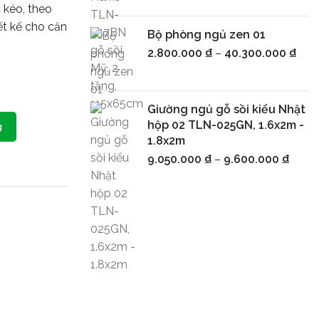
c kéo, theo
ết kế cho căn
Bộ phòng ngủ zen 01
2.800.000
₫
–
40.300.000
₫
Giường ngủ gỗ sồi kiểu Nhật
hộp 02 TLN-025GN, 1.6x2m -
g
1.8x2m
9.050.000
₫
–
9.600.000
₫