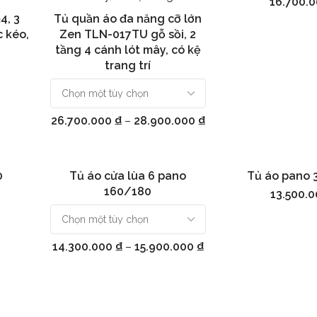
16.700.
4, 3
Tủ quần áo đa năng cỡ lớn
Chọn
c kéo,
Zen TLN-017TU gỗ sồi, 2
tầng 4 cánh lót mây, có kệ
trang trí
26.700.000
₫
–
28.900.000
₫
0
Tủ áo cửa lùa 6 pano
Tủ áo pano 
Chọn
Thêm vào g
160/180
13.500.
14.300.000
₫
–
15.900.000
₫