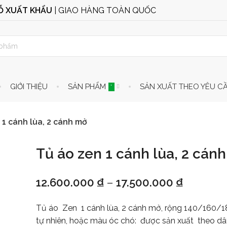
GỖ XUẤT KHẨU
| GIAO HÀNG TOÀN QUỐC
GIỚI THIỆU
SẢN PHẨM
SẢN XUẤT THEO YÊU C
*
 1 cánh lùa, 2 cánh mở
Tủ áo zen 1 cánh lùa, 2 cán
12.600.000
₫
–
17.500.000
₫
Tủ áo Zen 1 cánh lùa, 2 cánh mở, rộng 140/160/
tự nhiên, hoặc màu óc chó: được sản xuất theo d