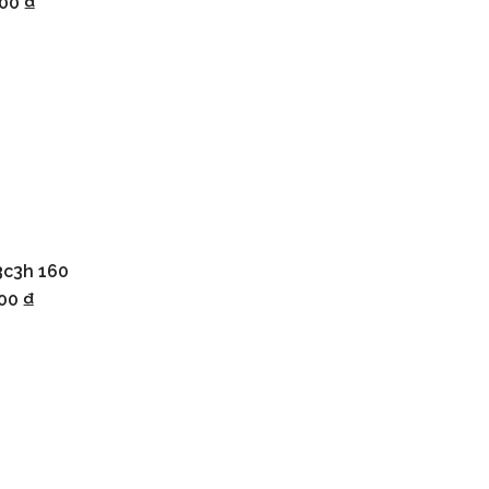
000
₫
3c3h 160
iỏ hàng
000
₫