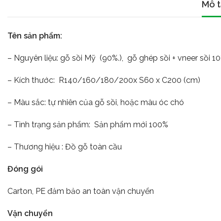
Mô t
Tên sản phẩm:
– Nguyên liệu: gỗ sồi Mỹ (90%.), gỗ ghép sồi + vneer sồi 1
– Kích thước: R140/160/180/200x S60 x C200 (cm)
– Màu sắc: tự nhiên của gỗ sồi, hoặc màu óc chó
– Tình trạng sản phẩm: Sản phẩm mới 100%
– Thương hiệu : Đồ gỗ toàn cầu
Đóng gói
Carton, PE đảm bảo an toàn vận chuyển
Vận chuyển