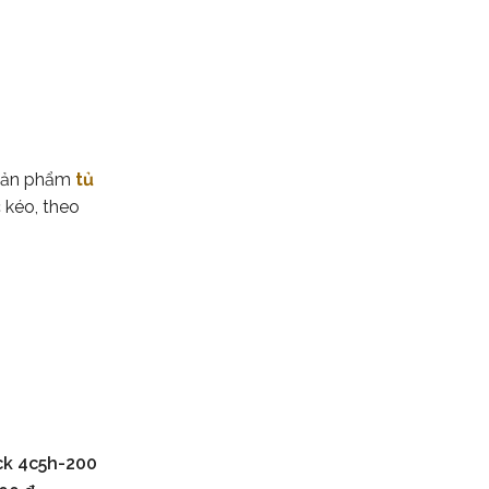
 sản phẩm
tủ
 kéo, theo
k 4c5h-200
iỏ hàng