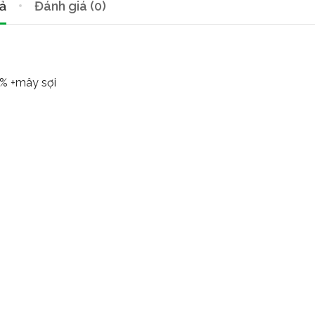
ả
Đánh giá (0)
0% +mây sợi